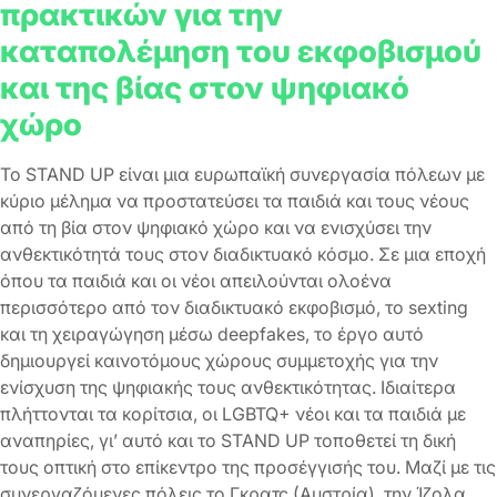
πρακτικών για την
καταπολέμηση του εκφοβισμού
και της βίας στον ψηφιακό
χώρο
Το STAND UP είναι μια ευρωπαϊκή συνεργασία πόλεων με
κύριο μέλημα να προστατεύσει τα παιδιά και τους νέους
από τη βία στον ψηφιακό χώρο και να ενισχύσει την
ανθεκτικότητά τους στον διαδικτυακό κόσμο. Σε μια εποχή
όπου τα παιδιά και οι νέοι απειλούνται ολοένα
περισσότερο από τον διαδικτυακό εκφοβισμό, το sexting
και τη χειραγώγηση μέσω deepfakes, το έργο αυτό
δημιουργεί καινοτόμους χώρους συμμετοχής για την
ενίσχυση της ψηφιακής τους ανθεκτικότητας. Ιδιαίτερα
πλήττονται τα κορίτσια, οι LGBTQ+ νέοι και τα παιδιά με
αναπηρίες, γι’ αυτό και το STAND UP τοποθετεί τη δική
τους οπτική στο επίκεντρο της προσέγγισής του. Μαζί με τις
συνεργαζόμενες πόλεις το Γκρατς (Αυστρία), την Ίζολα