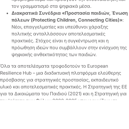
τον γραμματισμό στα ψηφιακά μέσα.
Διακρατικά Συνέδρια «Προστασία παιδιών, Ένωση
πόλεων (Protecting Children, Connecting Cities)»
:
Νέοι, επαγγελματίες και υπεύθυνοι χάραξης
πολιτικής ανταλλάσσουν αποτελεσματικές
πρακτικές. Στόχος είναι η συγκέντρωση και η
πρόωθηση ιδεών που συμβάλλουν στην ενίσχυση της
ψηφιακής ανθεκτικότητας των παιδιών.
Όλα τα αποτελέσματα τροφοδοτούν το European
Resilience Hub – μια διαδικτυακή πλατφόρμα ελεύθερης
πρόσβασης για στρατηγικές προστασίας, εκπαιδευτικό
υλικό και αποτελεσματικές πρακτικές. Η Στρατηγική της ΕΕ
για τα Δικαιώματα του Παιδιού (2021) και η Στρατηγική για
την Ισότητα των Φύλων 2020-2025 υπογραμμίζουν τη
σημασία εφαρμογής συγκεκριμένων μέτρων για την
προστασία των παιδιών στον ψηφιακό χώρο – το STAND
UP ζωντανεύει αυτή την ευρωπαϊκή εντολή, τόσο σε τοπικό
όσο και σε διακρατικό επίπεδο.