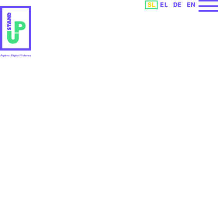
Izberite vaš jezik
SL
EL
DE
EN